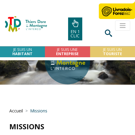
EN 1
CLIC
JE SUIS UN
JE SUIS UNE
JE SUIS UN
HABITANT
ENTREPRISE
TOURISTE
Accueil
Missions
MISSIONS