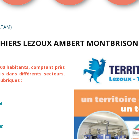
TILTAM)
 THIERS LEZOUX AMBERT MONTBRISON
 000 habitants, comptant près
is dans différents secteurs.
rubriques :
re
nt