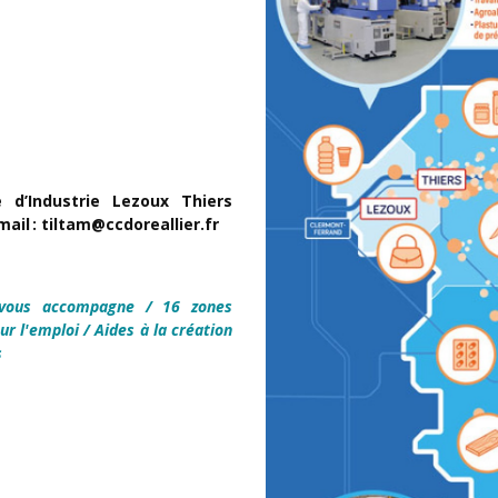
 d’Industrie Lezoux Thiers
mail : tiltam@ccdoreallier.fr
vous accompagne
/
16 zones
our l'emploi
/
Aides à la création
s