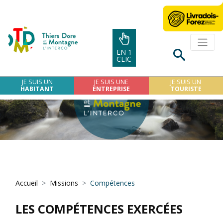
EN 1
CLIC
JE SUIS UN
JE SUIS UNE
JE SUIS UN
HABITANT
ENTREPRISE
TOURISTE
Accueil
Missions
Compétences
LES COMPÉTENCES EXERCÉES