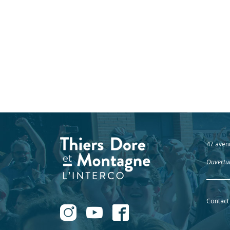
47 aven
Ouvertur
Contact